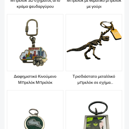
Μπρελόκ 3D σχήματος από
Μπρελόκ με θεματικό μπρελόκ
ΕΙΔΉΣΕΙΣ
κράμα ψευδαργύρου
με γούρι
Διαφημιστικό Κινούμενο
Τρισδιάστατο μεταλλικό
Μπρελόκ Μπρελόκ
μπρελόκ σε σχήμα
δεινοσαύρου