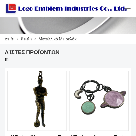
العربية
বাংলা ভাষার
Български
Català
σπίτι
>
สินค้า
>
Μεταλλικό Μπρελόκ
ΛΊΣΤΕΣ ΠΡΟΪΌΝΤΩΝ
ΣΠΊΤΙ
111
สินค้า
ΕΡΓΑΣΤΗΡΙ
ΣΧΕΤΙΚΆ ΜΕ ΕΜΆΣ
ΕΠΙΚΟΙΝΩΝΉΣΤΕ ΜΑΖΊ ΜΑΣ
ΚΑΤΆΛΟΓΟΣ ΠΡΟΪΌΝΤΩΝ