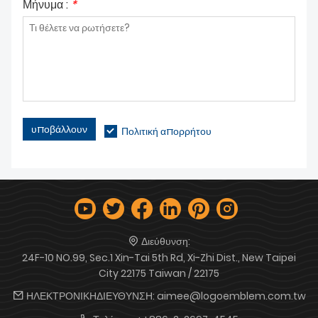
Μήνυμα :
*
υποβάλλουν
Πολιτική απορρήτου
Διεύθυνση:
24F-10 NO.99, Sec.1 Xin-Tai 5th Rd, Xi-Zhi Dist., New Taipei
City 22175 Taiwan / 22175
ΗΛΕΚΤΡΟΝΙΚΗΔΙΕΥΘΥΝΣΗ:
aimee@logoemblem.com.tw