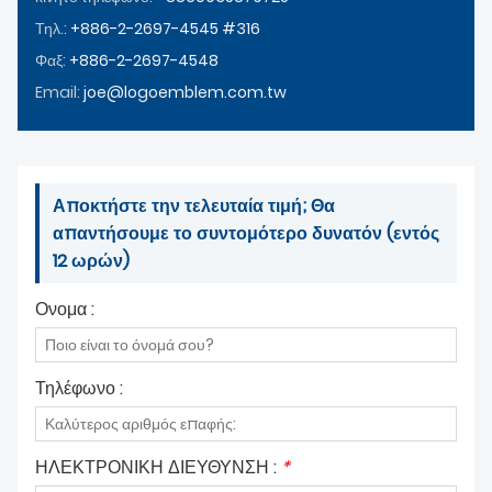
ΕΙΔΉΣΕΙΣ
Τηλ.:
+886-2-2697-4545 #316
Φαξ:
+886-2-2697-4548
Email:
joe@logoemblem.com.tw
Αποκτήστε την τελευταία τιμή; Θα
απαντήσουμε το συντομότερο δυνατόν (εντός
12 ωρών)
Ονομα :
Τηλέφωνο :
ΗΛΕΚΤΡΟΝΙΚΗ ΔΙΕΥΘΥΝΣΗ :
*