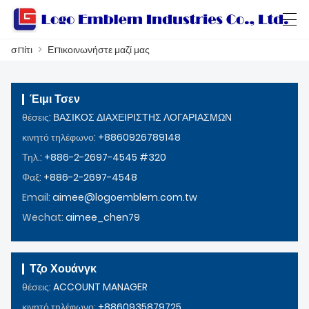
σπίτι
>
Επικοινωνήστε μαζί μας
العربية
বাংলা ভাষার
Български
Català
Έιμι Τσεν
θέσεις:
ΒΑΣΙΚΟΣ ΔΙΑΧΕΙΡΙΣΤΗΣ ΛΟΓΑΡΙΑΣΜΩΝ
ΣΠΊΤΙ
κινητό τηλέφωνο:
+8860926789148
Τηλ.:
+886-2-2697-4545 #320
สินค้า
Φαξ:
+886-2-2697-4548
ΕΡΓΑΣΤΗΡΙ
Email:
aimee@logoemblem.com.tw
Wechat:
aimee_chen79
ΣΧΕΤΙΚΆ ΜΕ ΕΜΆΣ
ΕΠΙΚΟΙΝΩΝΉΣΤΕ ΜΑΖΊ ΜΑΣ
Τζο Χουάνγκ
ΚΑΤΆΛΟΓΟΣ ΠΡΟΪΌΝΤΩΝ
θέσεις:
ACCOUNT MANAGER
κινητό τηλέφωνο:
+8860935879725