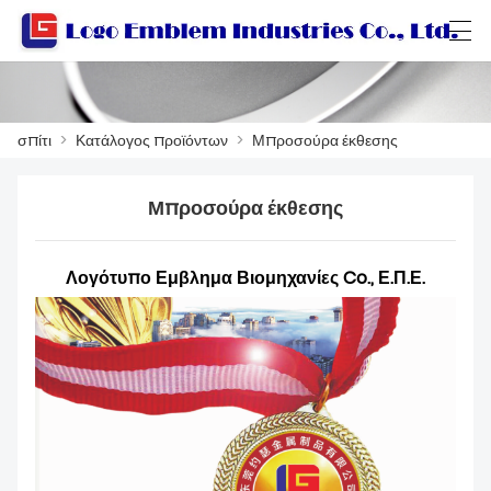
العربية
বাংলা ভাষার
Български
Català
σπίτι
>
Κατάλογος προϊόντων
>
Μπροσούρα έκθεσης
Μπροσούρα έκθεσης
ΣΠΊΤΙ
สินค้า
Λογότυπο Εμβλημα Βιομηχανίες Co., Ε.Π.Ε.
ΕΡΓΑΣΤΗΡΙ
ΣΧΕΤΙΚΆ ΜΕ ΕΜΆΣ
ΕΠΙΚΟΙΝΩΝΉΣΤΕ ΜΑΖΊ ΜΑΣ
ΚΑΤΆΛΟΓΟΣ ΠΡΟΪΌΝΤΩΝ