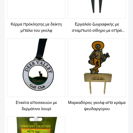
Κέρμα πρόκλησης με δείκτη
Εργαλείο ζωγραφικής με
μπάλα του γκολφ
σταμπωτό σίδηρο με σπρέι
Divot
Ετικέτα αποσκευών με
Μαρκαδόρος γκολφ από κράμα
δερμάτινο λουρί
ψευδαργύρου