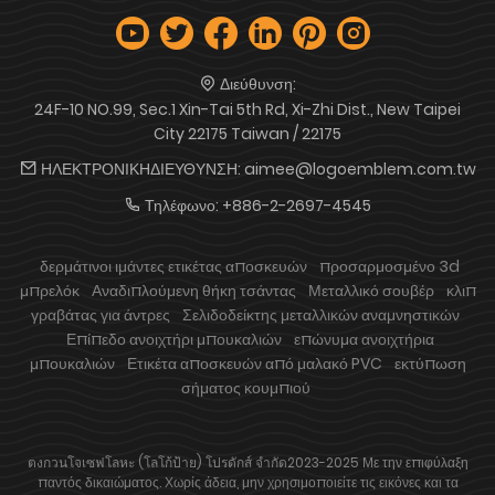
Διεύθυνση:
24F-10 NO.99, Sec.1 Xin-Tai 5th Rd, Xi-Zhi Dist., New Taipei
City 22175 Taiwan / 22175
ΗΛΕΚΤΡΟΝΙΚΗΔΙΕΥΘΥΝΣΗ:
aimee@logoemblem.com.tw
Τηλέφωνο:
+886-2-2697-4545
δερμάτινοι ιμάντες ετικέτας αποσκευών
προσαρμοσμένο 3d
μπρελόκ
Αναδιπλούμενη θήκη τσάντας
Μεταλλικό σουβέρ
κλιπ
γραβάτας για άντρες
Σελιδοδείκτης μεταλλικών αναμνηστικών
Επίπεδο ανοιχτήρι μπουκαλιών
επώνυμα ανοιχτήρια
μπουκαλιών
Ετικέτα αποσκευών από μαλακό PVC
εκτύπωση
σήματος κουμπιού
ตงกวนโจเซฟโลหะ (โลโก้ป้าย) โปรดักส์ จำกัด2023-2025 Με την επιφύλαξη
παντός δικαιώματος. Χωρίς άδεια, μην χρησιμοποιείτε τις εικόνες και τα