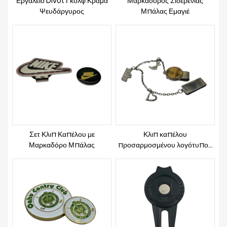
Εργαλείο Divot Γκολφ Κράμα
Μαρκαδόρος Σιδερένιας
ΕΙΔΉΣΕΙΣ
Ψευδάργυρος
Μπάλας Εμαγιέ
Σετ Κλιπ Καπέλου με
Κλιπ καπέλου
Μαρκαδόρο Μπάλας
προσαρμοσμένου λογότυπου
με εποξειδικό