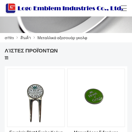
العربية
বাংলা ভাষার
Български
Català
σπίτι
>
สินค้า
>
Μεταλλικά αξεσουάρ γκολφ
ΛΊΣΤΕΣ ΠΡΟΪΌΝΤΩΝ
ΣΠΊΤΙ
111
สินค้า
ΕΡΓΑΣΤΗΡΙ
ΣΧΕΤΙΚΆ ΜΕ ΕΜΆΣ
ΕΠΙΚΟΙΝΩΝΉΣΤΕ ΜΑΖΊ ΜΑΣ
ΚΑΤΆΛΟΓΟΣ ΠΡΟΪΌΝΤΩΝ