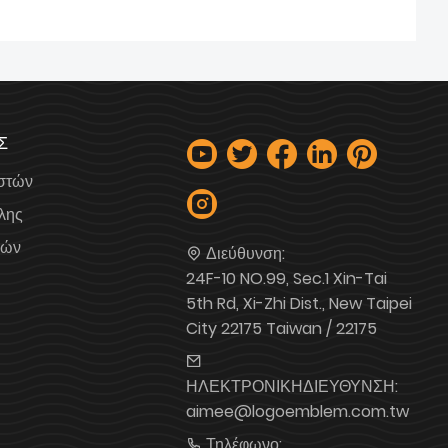
Σ
ιστών
ύλης
κών
Διεύθυνση:
24F-10 NO.99, Sec.1 Xin-Tai
5th Rd, Xi-Zhi Dist., New Taipei
City 22175 Taiwan / 22175
ΗΛΕΚΤΡΟΝΙΚΗΔΙΕΥΘΥΝΣΗ:
aimee@logoemblem.com.tw
Τηλέφωνο: